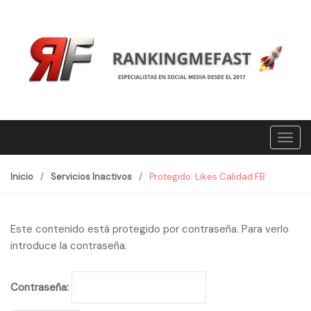
S
S
k
k
i
i
p
p
t
t
o
o
n
c
a
o
T
v
n
o
i
t
g
g
e
Inicio
/
Servicios Inactivos
/
Protegido: Likes Calidad FB
g
a
n
l
t
t
e
i
Este contenido está protegido por contraseña. Para verlo
n
o
introduce la contraseña.
a
n
v
Contraseña:
i
g