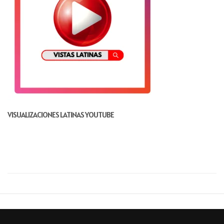
a
t
i
o
n
VISUALIZACIONES LATINAS YOUTUBE