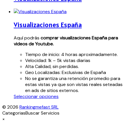
Visualizaciones España
Aquí podrás
comprar visualizaciones España para
videos de Youtube.
Tiempo de inicio: 4 horas aproximadamente.
Velocidad: 1k – 5k vistas diarias
Alta Calidad, sin perdidas.
Geo Localizadas: Exclusivas de España
No se garantiza una retención promedio para
estas vistas ya que son vistas reales seteadas
en ads de sitios externos.
Este
Seleccionar opciones
producto
© 2026
Rankingmefast SRL
tiene
Categorias
Buscar Servicios
múltiples
×
variantes.
Las