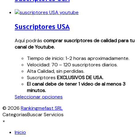
Suscriptores USA
Aquí podrás
comprar suscriptores de calidad para tu
canal de Youtube.
Tiempo de inicio: 1-2 horas aproximadamente.
Velocidad: 70 – 120 suscriptores diarios.
Alta Calidad, sin perdidas.
Suscriptores
EXCLUSIVOS DE USA.
El canal debe de tener 1 video de al menos 3
minutos.
Este
Seleccionar opciones
producto
© 2026
Rankingmefast SRL
tiene
Categorias
Buscar Servicios
múltiples
×
variantes.
Las
Inicio
opciones