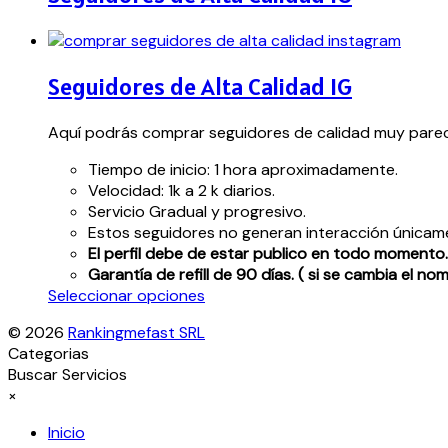
Seguidores de Alta Calidad IG
Aquí podrás comprar seguidores de calidad muy pareci
Tiempo de inicio: 1 hora aproximadamente.
Velocidad: 1k a 2 k diarios.
Servicio Gradual y progresivo.
Estos seguidores no generan interacción únicam
El perfil debe de estar publico en todo momento.
Garantía de refill de 90 días. ( si se cambia el n
Este
Seleccionar opciones
producto
© 2026
Rankingmefast SRL
tiene
Categorias
múltiples
Buscar Servicios
variantes.
×
Las
opciones
Inicio
se