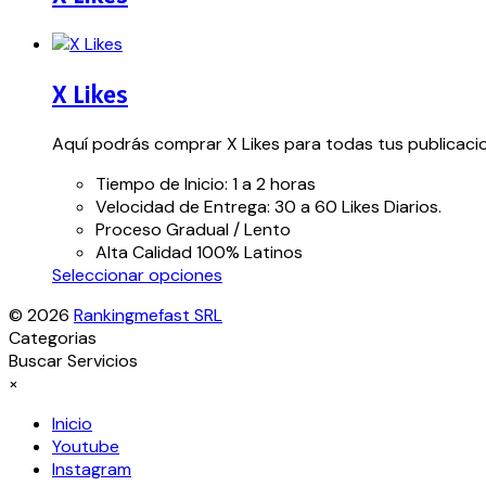
X Likes
Aquí podrás comprar X Likes para todas tus publicacio
Tiempo de Inicio: 1 a 2 horas
Velocidad de Entrega: 30 a 60 Likes Diarios.
Proceso Gradual / Lento
Alta Calidad 100% Latinos
Este
Seleccionar opciones
producto
© 2026
Rankingmefast SRL
tiene
Categorias
múltiples
Buscar Servicios
variantes.
×
Las
opciones
Inicio
se
Youtube
pueden
Instagram
elegir