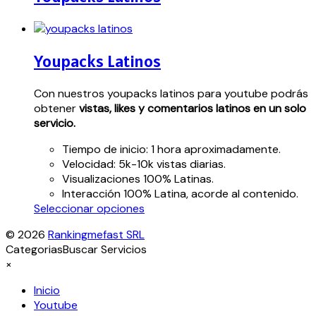
Youpacks Latinos
Con nuestros youpacks latinos para youtube podrás
obtener
vistas, likes y comentarios latinos en un solo
servicio.
Tiempo de inicio: 1 hora aproximadamente.
Velocidad: 5k-10k vistas diarias.
Visualizaciones 100% Latinas.
Interacción 100% Latina, acorde al contenido.
Este
Seleccionar opciones
producto
© 2026
Rankingmefast SRL
tiene
Categorias
Buscar Servicios
múltiples
×
variantes.
Las
Inicio
opciones
Youtube
se