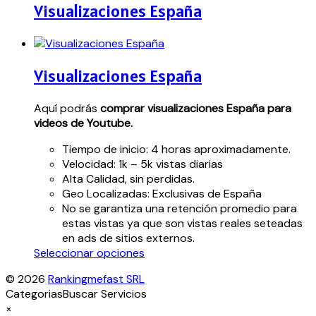
Visualizaciones España
Visualizaciones España
Aquí podrás
comprar visualizaciones España para
videos de Youtube.
Tiempo de inicio: 4 horas aproximadamente.
Velocidad: 1k – 5k vistas diarias
Alta Calidad, sin perdidas.
Geo Localizadas: Exclusivas de España
No se garantiza una retención promedio para
estas vistas ya que son vistas reales seteadas
en ads de sitios externos.
Este
Seleccionar opciones
producto
© 2026
Rankingmefast SRL
tiene
Categorias
Buscar Servicios
múltiples
×
variantes.