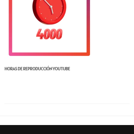
a
t
i
o
n
HORAS DE REPRODUCCIÓN YOUTUBE