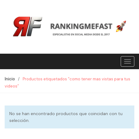
S
S
k
k
i
i
p
p
t
t
o
o
n
c
a
o
T
v
n
o
i
t
g
g
e
Inicio
/
Productos etiquetados “como tener mas vistas para tus
g
a
n
videos”
l
t
t
e
i
n
o
No se han encontrado productos que coincidan con tu
a
n
selección.
v
i
g